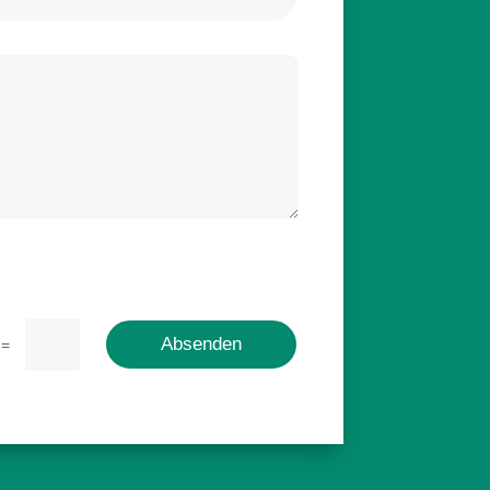
Absenden
=